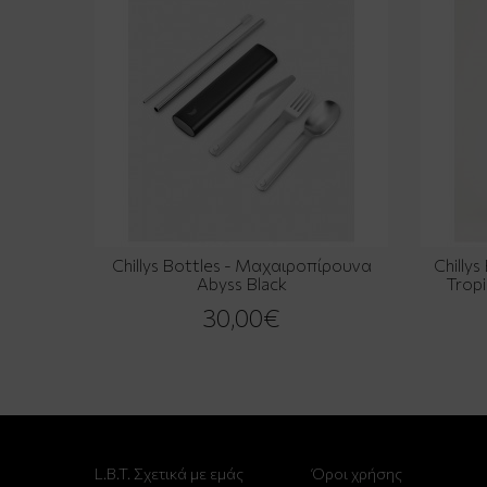
Chillys Bottles - Μαχαιροπίρουνα
Chilly
Abyss Black
Tropi
30,00€
L.B.T. Σχετικά με εμάς
Όροι χρήσης