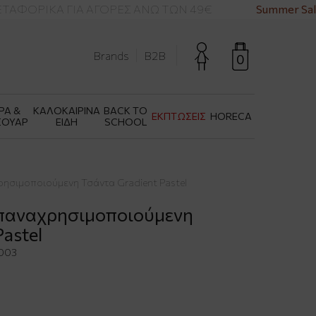
ΦΟΡΙΚΑ ΓΙΑ ΑΓΟΡΕΣ ΑΝΩ ΤΩΝ 49€
Summer Sale
Brands
B2B
0
ΡΑ &
ΚΑΛΟΚΑΙΡΙΝΑ
BACK TO
ΕΚΠΤΩΣΕΙΣ
HORECA
ΣΟΥΑΡ
ΕΙΔΗ
SCHOOL
αχρησιμοποιούμενη Τσάντα Gradient Pastel
- Επαναχρησιμοποιούμενη
astel
003