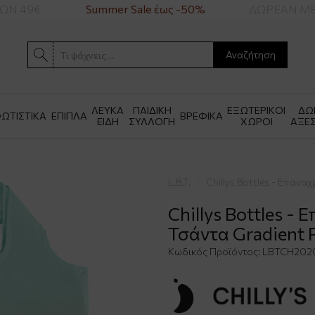
Ν 49€
Summer Sale έως -50%
ΔΩΡΕΑΝ ΜΕΤΑ
Αναζήτηση
ΛΕΥΚΑ
ΠΑΙΔΙΚΗ
ΕΞΩΤΕΡΙΚΟΙ
ΔΩ
ΩΤΙΣΤΙΚΑ
ΕΠΙΠΛΑ
ΒΡΕΦΙΚΑ
ΕΙΔΗ
ΣΥΛΛΟΓΗ
ΧΩΡΟΙ
ΑΞΕ
L.B.T.
Chillys Bottles - Επαν
Chillys Bottles 
Τσάντα Gradient P
Κωδικός Προϊόντος:
LBTCH202