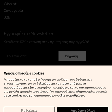
Wishlist
Συνεργασία
B2B
Εγγραφή στο Newsletter
Κερδίστε 10% έκπτωση στην πρώτη σας παραγγελία!
Εγγραφή
Χρησιμοποιούμε cookies
Μπορούμε να τα τοποθετήσουμε για ανάλυση των δεδομένων
επισκεπτών μας, για να βελτιώσουμε τον ιστότοπό μας, να
παρουσιάσουμε εξατομικευμένο περιεχόμενο και να σας προσφέρουμε
μια μεγάλη εμπειρία ιστοτόπου. Για περισσότερες πληροφορίες σχετικά
© 2022 Little Big Things. Αll rights reserved.
με τα cookies που χρησιμοποιούμε, ανοίξτε τις ρυθμίσεις.
Powered by
netExelixis
Ρυθμίσεις
Αποδοχή όλων