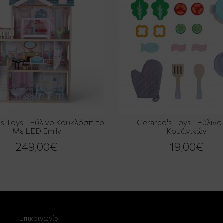
's Toys - Ξύλινο Κουκλόσπιτο
Gerardo's Toys - Ξύλινο
Με LED Emily
Κουζινικών
249,00€
19,00€
Επικοινωνία