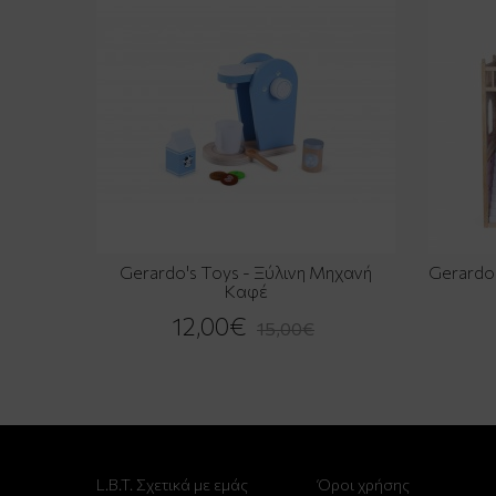
Gerardo's Toys - Ξύλινη Μηχανή
Gerardo
Καφέ
12,00€
15,00€
L.B.T. Σχετικά με εμάς
Όροι χρήσης