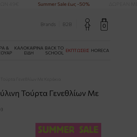
Ν 49€
Summer Sale έως -50%
ΔΩΡΕΑΝ ΜΕΤ
Brands
B2B
0
ΡΑ &
ΚΑΛΟΚΑΙΡΙΝΑ
BACK TO
ΕΚΠΤΩΣΕΙΣ
HORECA
ΣΟΥΑΡ
ΕΙΔΗ
SCHOOL
η Τούρτα Γενεθλίων Με Κεράκια
 Ξύλινη Τούρτα Γενεθλίων Με
03