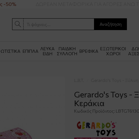
 -50%
ΔΩΡΕΑΝ ΜΕΤΑΦΟΡΙΚΑ ΓΙΑ ΑΓΟΡΕΣ ΑΝΩ ΤΩ
Αναζήτηση
ΛΕΥΚΑ
ΠΑΙΔΙΚΗ
ΕΞΩΤΕΡΙΚΟΙ
ΔΩ
ΩΤΙΣΤΙΚΑ
ΕΠΙΠΛΑ
ΒΡΕΦΙΚΑ
ΕΙΔΗ
ΣΥΛΛΟΓΗ
ΧΩΡΟΙ
ΑΞΕ
L.B.T.
Gerardo's Toys - Ξύλιν
Gerardo's Toys -
Κεράκια
Κωδικός Προϊόντος:
LBTGT613