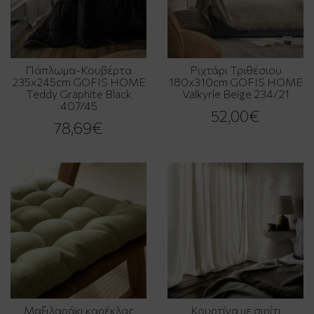
Πάπλωμα-Κουβέρτα
Ριχτάρι Τριθέσιου
235x245cm GOFIS HOME
180x310cm GOFIS HOME
Teddy Graphite Black
Valkyrie Beige 234/21
407/45
52,00€
78,69€
Μαξιλαράκι καρέκλας
Κουρτίνα με σιρίτι