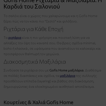
Καρδιά του Σαλονιού
Το σαλόνι είναι ο χώρος που χαλαρώνουμε και η Gofis Home
ξέρει πώς να τον κάνει πιο "ζεστό" και φιλόξενο.
Ριχτάρια για Κάθε Εποχή
Τα
ριχτάρια
είναι η πιο γρήγορη και ποιοτική λύση για να
αλλάξεις την όψη του καναπέ σου. Θα βρεις σχέδια minimal,
boho ή κλασικά , σε υφάσματα που αναπνέουν το καλοκαίρι και
προσφέρουν θαλπωρή τον χειμώνα.
Διακοσμητικά Μαξιλάρια
Συνδύασε τα ριχτάρια σου με
Gofis Home μαξιλάρια
. Διαθέσιμα
σε πολλές διαστάσεις και σχέδια, τα
μαξιλάρια
της συλλογής
προσθέτουν επίπεδα (layering) και βάθος στη διακόσμηση,
δημιουργώντας ένα ολοκληρωμένο αισθητικό αποτέλεσμα.
Κουρτίνες & Χαλιά Gofis Home