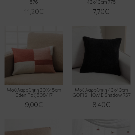
876
43x43cm 778
11,20€
7,70€
Μαξιλαροθήκη 30X45cm
Μαξιλαροθήκη 43x43cm
Eden Ροζ 808/17
GOFIS HOME Shadow 757
9,00€
8,40€