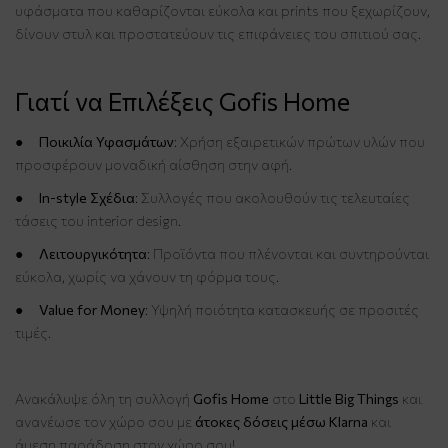
υφάσματα που καθαρίζονται εύκολα και prints που ξεχωρίζουν,
δίνουν στυλ και προστατεύουν τις επιφάνειες του σπιτιού σας.
Γιατί να Επιλέξεις Gofis Home
●
Ποικιλία Υφασμάτων
: Χρήση εξαιρετικών πρώτων υλών που
προσφέρουν μοναδική αίσθηση στην αφή.
●
In-style Σχέδια
: Συλλογές που ακολουθούν τις τελευταίες
τάσεις του interior design.
●
Λειτουργικότητα
: Προϊόντα που πλένονται και συντηρούνται
εύκολα, χωρίς να χάνουν τη φόρμα τους.
●
Value for Money
: Υψηλή ποιότητα κατασκευής σε προσιτές
τιμές.
Ανακάλυψε όλη τη συλλογή
Gofis Home
στο
Little Big Things
και
ανανέωσε τον χώρο σου με
άτοκες δόσεις μέσω Klarna
και
άμεση παράδοση στον χώρο σου!