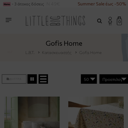
ΓΟΡΕΣ ΑΝΩ ΤΩΝ 49€
Summer Sale έως -50%
- 3 άτοκες δόσεις
0
Gofis Home
L.B.T.
Κατασκευαστής
Gofis Home
ΦΙΛΤΡΑ