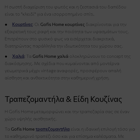
Η σωστή διαχείριση του φωτός και η ζεστασιά του δαπέδου
είναι το "κλειδί" για ένα ισορροπημένο σπίτι.
●
Κουρτίνες
: Οι
Gofis Home κουρτίνες
διακρίνονται για την
εξαιρετική τους ραφή και την ποιότητα των υφασμάτων τους.
Επιτρέπουν στο φυσικό φως να εισέρχεται διακριτικά,
διατηρώντας παράλληλα την ιδιωτικότητα του χώρου σας.
●
Χαλιά
: Τα
Gofis Home χαλιά
ολοκληρώνουν το concept της
διακόσμησης. Με σχέδια που κυμαίνονται από μοντέρνα
γεωμετρικά μέχρι vintage αναφορές, προσφέρουν απαλή
αίσθηση και ανθεκτικότητα στην καθημερινή χρήση.
Τραπεζομαντήλα & Είδη Κουζίνας
Η Gofis Home μεταμορφώνει και την τραπεζαρία σας σε έναν
χώρο υψηλής αισθητικής.
Τα
Gofis Home
τραπεζομαντήλα
είναι η ιδανική επιλογή τόσο για
το καθημερινό τραπέζι όσο και για επίσημα καλέσματα. Με