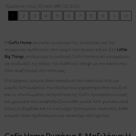
Εμφάνιση 1 έως 50 από 986 (20 Σελ.)
1
2
3
4
5
6
7
8
9
>
>|
Η
Gofis Home
αποτελεί συνώνυμο της ποιότητας και της
σύγχρονης αισθητικής στον χώρο των λευκών ειδών. Στο
Little
Big Things
, επιλέγουμε τη συλλογή Gofis Home γιατί καταφέρνει
να συνδυάζει τις τάσεις του διεθνούς design με την άνεση που
όλοι αναζητούμε στο σπίτι μας.
Είτε ψάχνεις για μια ολική ανανέωση του σαλονιού είτε για
μικρές λεπτομέρειες που θα δώσουν χαρακτήρα στην κουζίνα
και το υπνοδωμάτιο, τα προϊόντα της Gofis προσφέρουν υφές
και χρώματα που αναβαθμίζουν κάθε γωνιά. Από φυσικά υλικά
όπως το βαμβάκι και το λινό μέχρι προηγμένες υφάνσεις, κάθε
κομμάτι είναι σχεδιασμένο για να αντέχει στον χρόνο.
Gofis Home Ριχτάρια & Μαξιλάρια: Η