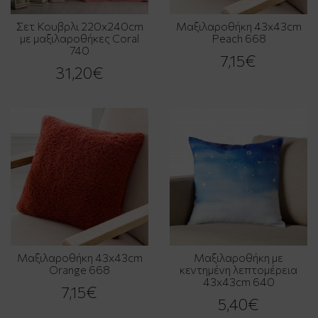
Σετ Κουβρλι 220x240cm
Μαξιλαροθήκη 43x43cm
με μαξιλαροθήκες Coral
Peach 668
740
7,15€
31,20€
Μαξιλαροθήκη 43x43cm
Μαξιλαροθήκη με
Orange 668
κεντημένη λεπτομέρεια
43x43cm 640
7,15€
5,40€