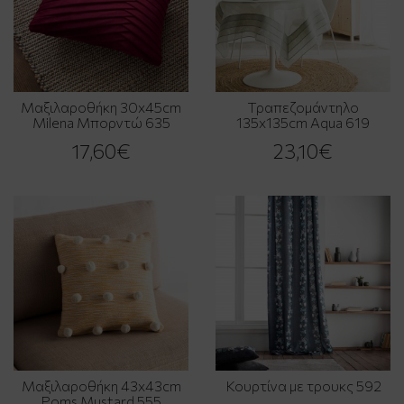
Μαξιλαροθήκη 30x45cm
Τραπεζομάντηλο
Milena Μπορντώ 635
135x135cm Aqua 619
17,60€
23,10€
Μαξιλαροθήκη 43x43cm
Κουρτίνα με τρουκς 592
Poms Mustard 555