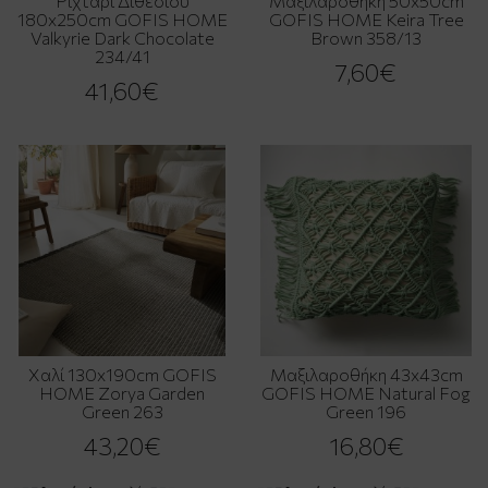
Ριχτάρι Διθέσιου
Μαξιλαροθήκη 50x50cm
180x250cm GOFIS HOME
GOFIS HOME Keira Tree
Valkyrie Dark Chocolate
Brown 358/13
234/41
7,60€
41,60€
Χαλί 130x190cm GOFIS
Μαξιλαροθήκη 43x43cm
HOME Zorya Garden
GOFIS HOME Natural Fog
Green 263
Green 196
43,20€
16,80€