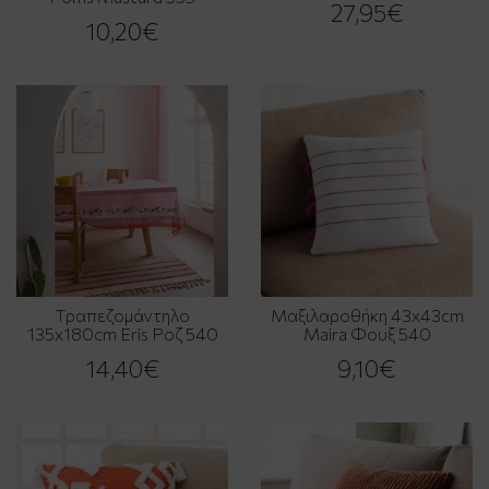
27,95€
10,20€
Τραπεζομάντηλο
Μαξιλαροθήκη 43x43cm
135x180cm Eris Ροζ 540
Maira Φουξ 540
14,40€
9,10€