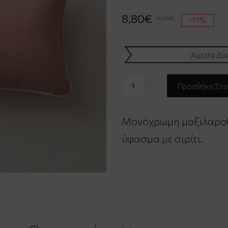
8,80€
9,90€
-11%
Άμεσα Δια
Μονόχρωμη μαξιλαρο
ύφασμα με σιρίτι.