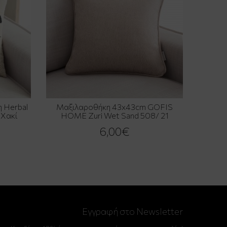
 Herbal
Μαξιλαροθήκη 43x43cm GOFIS
Χακί
HOME Zuri Wet Sand 508/ 21
6,00€
Εγγραφή στο Newsletter