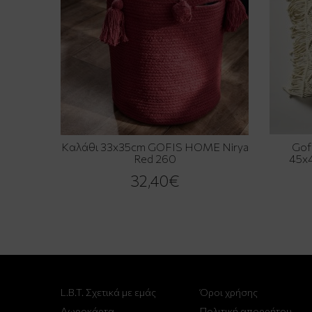
Καλάθι 33x35cm GOFIS HOME Nirya
Gof
Red 260
45x4
32,40€
L.B.T. Σχετικά με εμάς
Όροι χρήσης
Δωροκάρτα
Πολιτική απορρήτου