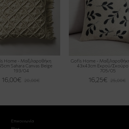
is Home - Μαξιλαροθήκη
Gofis Home - Μαξιλαροθήκη
5cm Sahara Canvas Beige
43x43cm Εκρού/Σκούρο 
193/04
705/05
16,00€
16,25€
20,00€
25,00€
Επικοινωνία
Blog