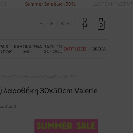
€
Summer Sale έως -50%
ΔΩΡΕΑΝ ΜΕΤΑΦΟΡ
Brands
B2B
0
ΡΑ &
ΚΑΛΟΚΑΙΡΙΝΑ
BACK TO
ΕΚΠΤΩΣΕΙΣ
HORECA
ΣΟΥΑΡ
ΕΙΔΗ
SCHOOL
θήκη 30x50cm Valerie Rose Pink 381/53
ξιλαροθήκη 30x50cm Valerie
5381253