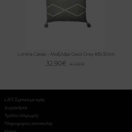
Lorena Canals - Μαξιλάρι Oasis Grey 48x30cm
32,90€
47,00€
L.B.T. Σχετικά με εμάς
Δωροκάρτα
Τρόποι πληρωμής
Πληροφορίες αποστολής
Klarna