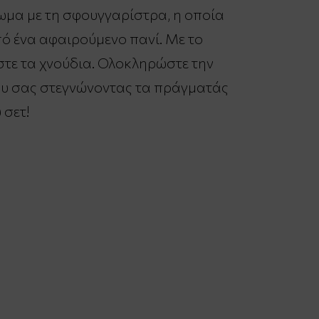
ωμα με τη σφουγγαρίστρα, η οποία
ό ένα αφαιρούμενο πανί. Με το
τε τα χνούδια. Ολοκληρώστε την
υ σας στεγνώνοντας τα πράγματάς
 σετ!