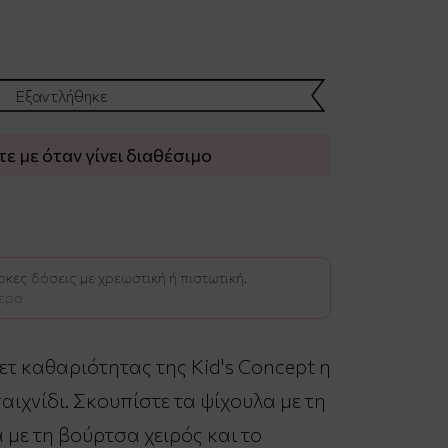
Εξαντλήθηκε
 με όταν γίνει διαθέσιμο
κες δόσεις με χρεωστική ή πιστωτική.
ερα
ετ καθαριότητας της Kid's Concept η
αιχνίδι. Σκουπίστε τα ψίχουλα με τη
 με τη βούρτσα χειρός και το