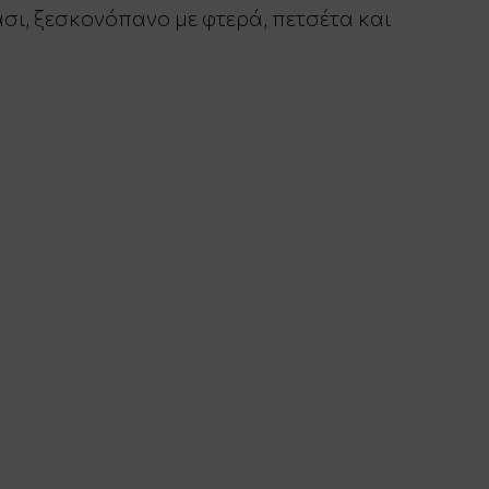
σι, ξεσκονόπανο με φτερά, πετσέτα και