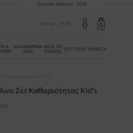
Ν 49€
Summer Sale έως -50%
ΔΩΡΕΑΝ ΜΕΤΑ
Brands
B2B
0
ΡΑ &
ΚΑΛΟΚΑΙΡΙΝΑ
BACK TO
ΕΚΠΤΩΣΕΙΣ
HORECA
ΣΟΥΑΡ
ΕΙΔΗ
SCHOOL
Σετ Καθαριότητας Kid's Hub
λινο Σετ Καθαριότητας Kid's
0715