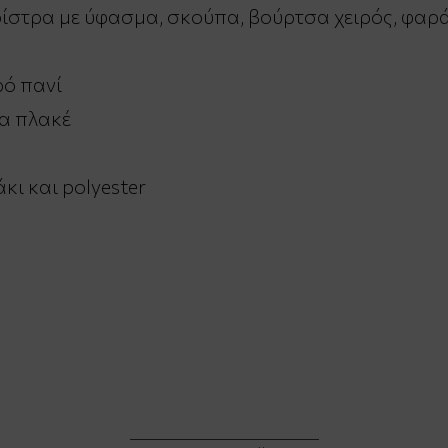
ρίστρα με ύφασμα, σκούπα, βούρτσα χειρός, φαρά
ρό πανί
α πλακέ
ι και polyester