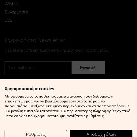
Wishlist
Συνεργασία
B2B
Εγγραφή στο Newsletter
Κερδίστε 10% έκπτωση στην πρώτη σας παραγγελία!
Εγγραφή
Χρησιμοποιούμε cookies
Μπορούμε να τα τοποθετήσουμε για ανάλυση των δεδομένων
επισκεπτών μας, για να βελτιώσουμε τον ιστότοπό μας, να
παρουσιάσουμε εξατομικευμένο περιεχόμενο και να σας προσφέρουμε
μια μεγάλη εμπειρία ιστοτόπου. Για περισσότερες πληροφορίες σχετικά
© 2022 Little Big Things. Αll rights reserved.
με τα cookies που χρησιμοποιούμε, ανοίξτε τις ρυθμίσεις.
Powered by
netExelixis
Ρυθμίσεις
Αποδοχή όλων