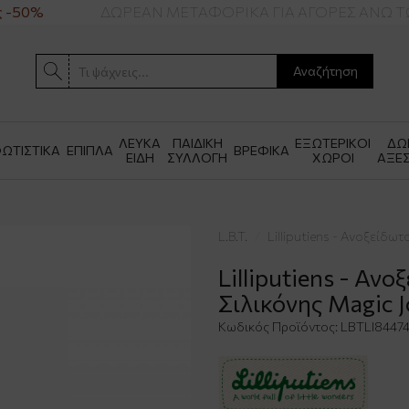
-50%
ΔΩΡΕΑΝ ΜΕΤΑΦΟΡΙΚΑ ΓΙΑ ΑΓΟΡΕΣ ΑΝΩ ΤΩ
Αναζήτηση
ΛΕΥΚΑ
ΠΑΙΔΙΚΗ
ΕΞΩΤΕΡΙΚΟΙ
ΔΩ
ΩΤΙΣΤΙΚΑ
ΕΠΙΠΛΑ
ΒΡΕΦΙΚΑ
ΕΙΔΗ
ΣΥΛΛΟΓΗ
ΧΩΡΟΙ
ΑΞΕ
L.B.T.
Lilliputiens - Ανοξείδ
Lilliputiens - Α
Σιλικόνης Magic 
Κωδικός Προϊόντος:
LBTLΙ8447