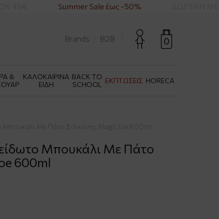
Ν 49€
Summer Sale έως -50%
ΔΩΡΕΑΝ ΜΕΤΑ
Brands
B2B
0
ΡΑ &
ΚΑΛΟΚΑΙΡΙΝΑ
BACK TO
ΕΚΠΤΩΣΕΙΣ
HORECA
ΣΟΥΑΡ
ΕΙΔΗ
SCHOOL
ωτο Μπουκάλι Με Πάτο Σιλικόνης Magic Joe 600ml
νοξείδωτο Μπουκάλι Με Πάτο
Joe 600ml
4