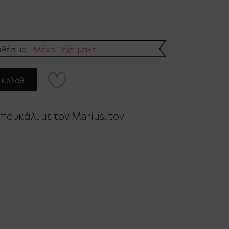
θέσιμο -
Μόνο 1 έχει μείνει!
ουκάλι με τον Marius, τον