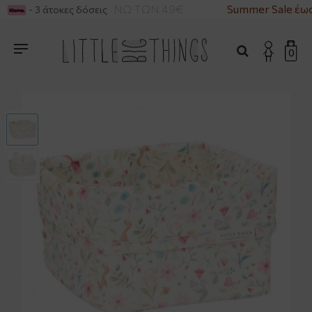
ΙΚΑ ΓΙΑ ΑΓΟΡΕΣ ΑΝΩ ΤΩΝ 49€
Summer Sale έως
- 3 άτοκες δόσεις
0