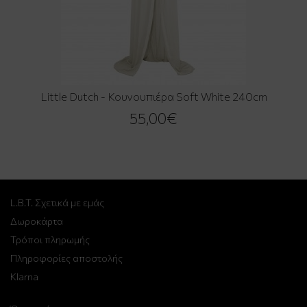
Little Dutch - Κουνουπιέρα Soft White 240cm
55,00€
L.B.T. Σχετικά με εμάς
Δωροκάρτα
Τρόποι πληρωμής
Πληροφορίες αποστολής
Klarna