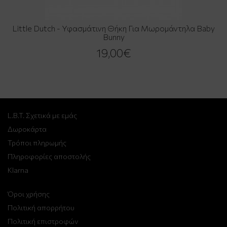
Little Dutch - Υφασμάτινη Θήκη Για Μωρομάντηλα Baby
Bunny
19,00€
L.B.T. Σχετικά με εμάς
Δωροκάρτα
Τρόποι πληρωμής
Πληροφορίες αποστολής
Klarna
Όροι χρήσης
Πολιτική απορρήτου
Πολιτική επιστροφών