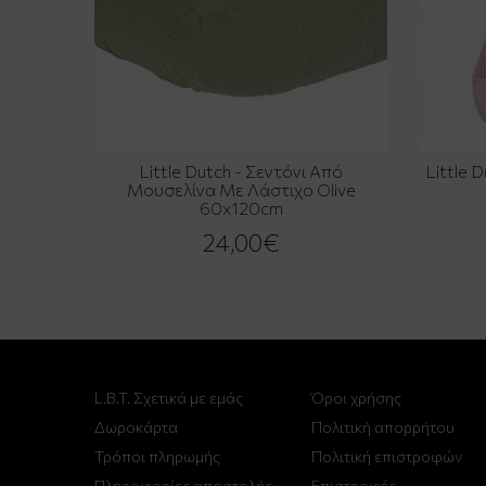
Little Dutch - Σεντόνι Από
Little 
Μουσελίνα Με Λάστιχο Olive
60x120cm
24,00€
L.B.T. Σχετικά με εμάς
Όροι χρήσης
Δωροκάρτα
Πολιτική απορρήτου
Τρόποι πληρωμής
Πολιτική επιστροφών
Πληροφορίες αποστολής
Επιστροφές