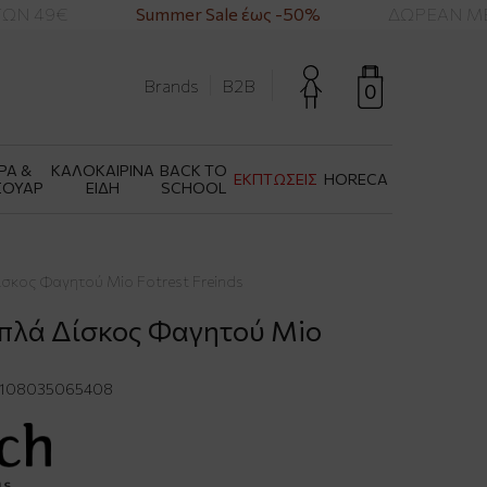
Ν 49€
Summer Sale έως -50%
ΔΩΡΕΑΝ ΜΕΤ
Brands
B2B
0
ΡΑ &
ΚΑΛΟΚΑΙΡΙΝΑ
BACK TO
ΕΚΠΤΩΣΕΙΣ
HORECA
ΣΟΥΑΡ
ΕΙΔΗ
SCHOOL
Δίσκος Φαγητού Mio Fotrest Freinds
ουπλά Δίσκος Φαγητού Mio
108035065408