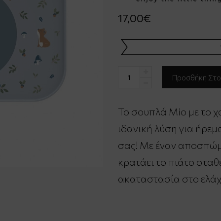
17,00€
Το σουπλά Mio με το χα
ιδανική λύση για ήρεμ
σας! Με έναν αποσπώμ
κρατάει το πιάτο σταθ
ακαταστασία στο ελάχ