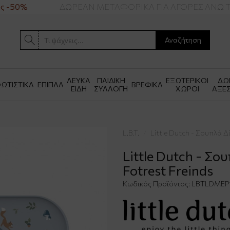
 -50%
ΔΩΡΕΑΝ ΜΕΤΑΦΟΡΙΚΑ ΓΙΑ ΑΓΟΡΕΣ ΑΝΩ ΤΩ
Αναζήτηση
ΛΕΥΚΑ
ΠΑΙΔΙΚΗ
ΕΞΩΤΕΡΙΚΟΙ
ΔΩ
ΩΤΙΣΤΙΚΑ
ΕΠΙΠΛΑ
ΒΡΕΦΙΚΑ
ΕΙΔΗ
ΣΥΛΛΟΓΗ
ΧΩΡΟΙ
ΑΞΕ
L.B.T.
Little Dutch - Σουπλά 
Little Dutch - Σ
Fotrest Freinds
Κωδικός Προϊόντος:
LBTLDMEP