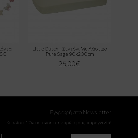
ρλάντα
Little Dutch - Σεντόνι Με Λάστιχο
FSC
Pure Sage 90x200cm
25,00€
Εγγραφή στο Newsletter
Κερδίστε 10% έκπτωση στην πρώτη σας παραγγελία!