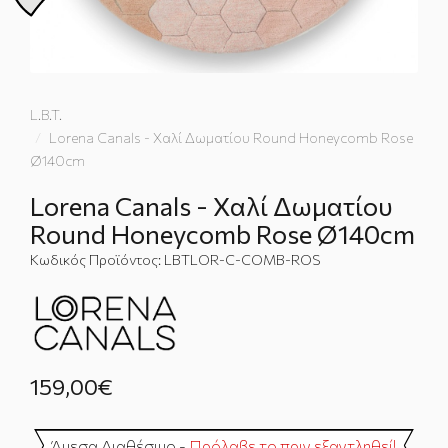
L.B.T.
Lorena Canals - Χαλί Δωματίου Round Honeycomb Rose
Ø140cm
Lorena Canals - Χαλί Δωματίου
Round Honeycomb Rose Ø140cm
Κωδικός Προϊόντος:
LBTLOR-C-COMB-ROS
159,00€
Άμεσα Διαθέσιμο -
Πρόλαβε το πριν εξαντληθεί!