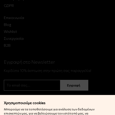
GDPR
Επικοινωνία
Blog
Wishlist
Συνεργασία
B2B
Εγγραφή στο Newsletter
Κερδίστε 10% έκπτωση στην πρώτη σας παραγγελία!
Εγγραφή
Χρησιμοποιούμε cookies
Μπορούμε να τα τοποθετήσουμε για ανάλυση των δεδομένων
επισκεπτών μας, για να βελτιώσουμε τον ιστότοπό μας, να