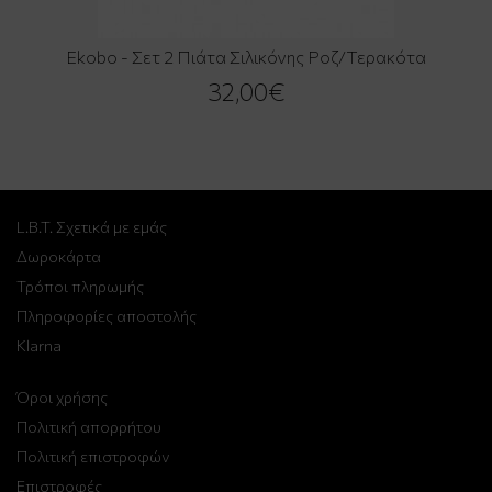
Ekobo - Σετ 2 Πιάτα Σιλικόνης Ροζ/Τερακότα
32,00€
L.B.T. Σχετικά με εμάς
Δωροκάρτα
Τρόποι πληρωμής
Πληροφορίες αποστολής
Klarna
Όροι χρήσης
Πολιτική απορρήτου
Πολιτική επιστροφών
Επιστροφές