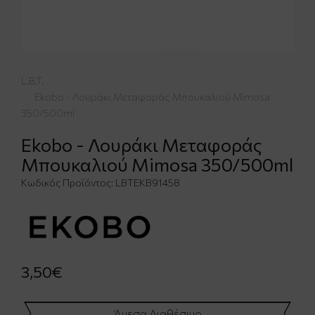
L.B.T.
Ekobo - Λουράκι Μεταφοράς Μπουκαλιού Mimosa
350/500ml
Ekobo - Λουράκι Μεταφοράς
Μπουκαλιού Mimosa 350/500ml
Κωδικός Προϊόντος:
LBTΕΚΒ91458
3,50€
Άμεσα Διαθέσιμο