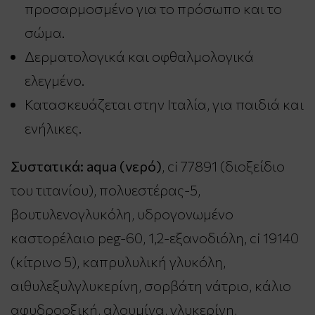
προσαρμοσμένο για το πρόσωπο και το
σώμα.
Δερματολογικά και οφθαλμολογικά
ελεγμένο.
Κατασκευάζεται στην Ιταλία, για παιδιά και
ενήλικες.
Συστατικά: aqua (νερό)
, ci 77891 (διοξείδιο
του τιτανίου), πολυεστέρας-5,
βουτυλενογλυκόλη, υδρογονωμένο
καστορέλαιο peg-60, 1,2-εξανοδιόλη, ci 19140
(κίτρινο 5), καπρυλυλική γλυκόλη,
αιθυλεξυλγλυκερίνη, σορβάτη νάτριο, κάλιο
αφυδροοξική, αλουμίνα, γλυκερίνη,