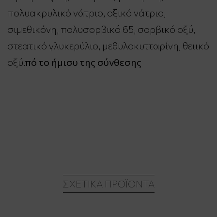
πολυακρυλικό νάτριο, οξικό νάτριο,
σιμεθικόνη, πολυσορβικό 65, σορβικό οξύ,
στεατικό γλυκερύλιο, μεθυλοκυτταρίνη, θειικό
οξύ.
πό το ήμισυ της σύνθεσης
ΣΧΕΤΙΚΆ ΠΡΟΪΌΝΤΑ