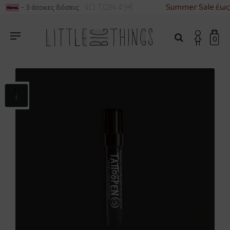
ΙΚΑ ΓΙΑ ΑΓΟΡΕΣ ΑΝΩ ΤΩΝ 49€
Summer Sale έως
- 3 άτοκες δόσεις
0