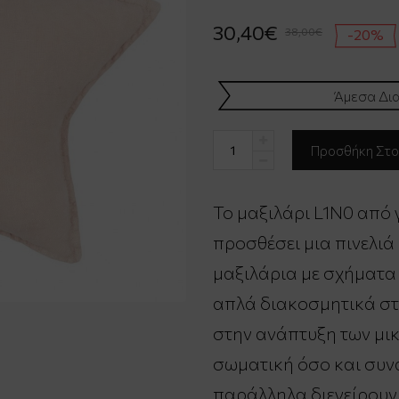
30,40€
38,00€
-20%
Άμεσα Δια
Το μαξιλάρι L1N0 από 
προσθέσει μια πινελιά
μαξιλάρια με σχήματα 
απλά διακοσμητικά στ
στην ανάπτυξη των μι
σωματική όσο και συν
παράλληλα διεγείρουν 