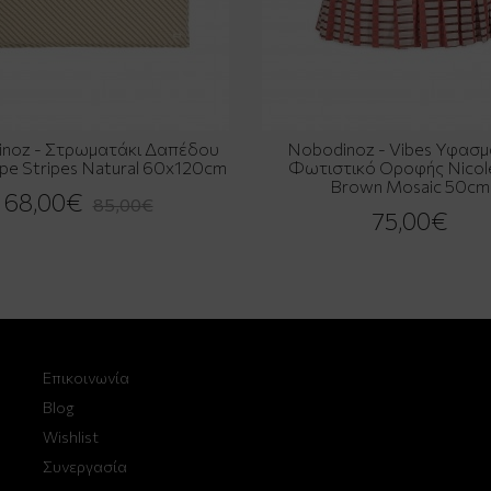
noz - Στρωματάκι Δαπέδου
Nobodinoz - Vibes Υφασμ
pe Stripes Natural 60x120cm
Φωτιστικό Οροφής Nicol
Brown Mosaic 50cm
68,00€
85,00€
75,00€
Επικοινωνία
Blog
Wishlist
Συνεργασία