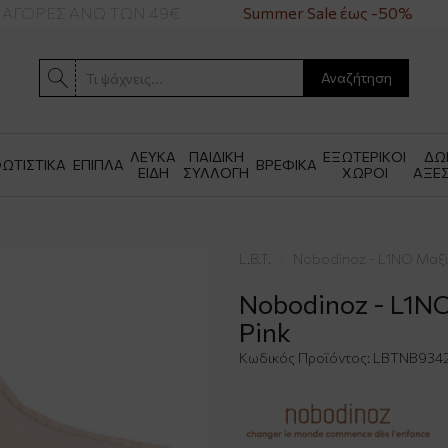
ΓΟΡΕΣ ΑΝΩ ΤΩΝ 49€
Summer Sale έως -50%
Αναζήτηση
ΛΕΥΚΑ
ΠΑΙΔΙΚΗ
ΕΞΩΤΕΡΙΚΟΙ
ΔΩ
ΩΤΙΣΤΙΚΑ
ΕΠΙΠΛΑ
ΒΡΕΦΙΚΑ
ΕΙΔΗ
ΣΥΛΛΟΓΗ
ΧΩΡΟΙ
ΑΞΕ
L.B.T.
Nobodinoz - L1NO Μαξι
Nobodinoz - L1N
Pink
Κωδικός Προϊόντος:
LBTNB9342