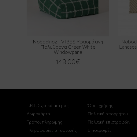
Nobodinoz - VIBES Υφασμάτινη
Nobodi
Πολυθρόνα Green White
Landsca
Windowpane
149,00€
L.B.T. Σχετικά με εμάς
Όροι χρήσης
Δωροκάρτα
Πολιτική απορρήτου
Τρόποι πληρωμής
Πολιτική επιστροφών
Πληροφορίες αποστολής
Επιστροφές