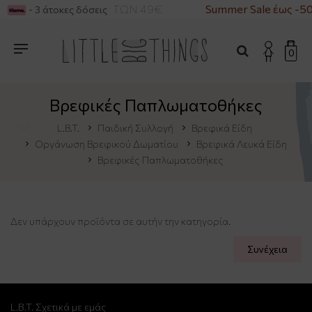
Α ΓΙΑ ΑΓΟΡΕΣ ΑΝΩ ΤΩΝ 49€
Summer Sale έως -5
- 3 άτοκες δόσεις
0
Βρεφικές Παπλωματοθήκες
L.B.T.
Παιδική Συλλογή
Βρεφικά Είδη
Οργάνωση Βρεφικού Δωματίου
Βρεφικά Λευκά Είδη
Βρεφικές Παπλωματοθήκες
Δεν υπάρχουν προϊόντα σε αυτήν την κατηγορία.
Συνέχεια
L.B.T. Σχετικά με εμάς