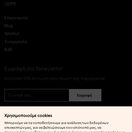
GDPR
Επικοινωνία
Blog
Wishlist
Συνεργασία
B2B
Εγγραφή στο Newsletter
Κερδίστε 10% έκπτωση στην πρώτη σας παραγγελία!
Εγγραφή
Χρησιμοποιούμε cookies
Μπορούμε να τα τοποθετήσουμε για ανάλυση των δεδομένων
επισκεπτών μας, για να βελτιώσουμε τον ιστότοπό μας, να