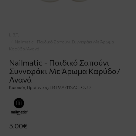
L.B.T.
Nailmatic - Παιδικό Σαπούνι Συννεφάκι Με Άρωμα
Καρύδα/Ανανά
Nailmatic - Παιδικό Σαπούνι
Συννεφάκι Με Άρωμα Καρύδα/
Ανανά
Κωδικός Προϊόντος:
LBTMA711SΑCLΟUD
5,00€