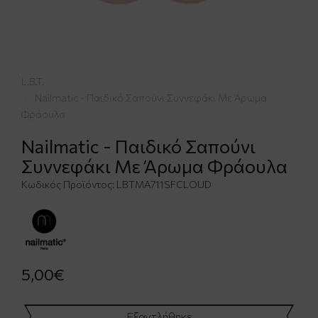
L.B.T.
Nailmatic - Παιδικό Σαπούνι Συννεφάκι Με Άρωμα
Φράουλα
Nailmatic - Παιδικό Σαπούνι
Συννεφάκι Με Άρωμα Φράουλα
Κωδικός Προϊόντος:
LBTΜΑ711SFCLΟUD
5,00€
Εξαντλήθηκε