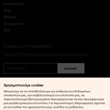
Επικοινωνία
Blog
Wishlist
Συνεργασία
B2B
Εγγραφή στο Newsletter
Κερδίστε 10% έκπτωση στην πρώτη σας παραγγελία!
Εγγραφή
Χρησιμοποιούμε cookies
Μπορούμε να τα τοποθετήσουμε για ανάλυση των δεδομένων
επισκεπτών μας, για να βελτιώσουμε τον ιστότοπό μας, να
παρουσιάσουμε εξατομικευμένο περιεχόμενο και να σας προσφέρουμε
μια μεγάλη εμπειρία ιστοτόπου. Για περισσότερες πληροφορίες σχετικά
© 2022 Little Big Things. Αll rights reserved.
με τα cookies που χρησιμοποιούμε, ανοίξτε τις ρυθμίσεις.