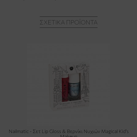
ΣΧΕΤΙΚΆ ΠΡΟΪΌΝΤΑ
Nailmatic - Σετ Lip Gloss & Βερνίκι Νυχιών Magical Kid's
Makeup