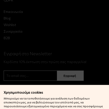
GDPR
Επικοινωνία
Blog
Wishlist
Συνεργασία
B2B
Εγγραφή στο Newsletter
Κερδίστε 10% έκπτωση στην πρώτη σας παραγγελία!
Εγγραφή
Χρησιμοποιούμε cookies
Μπορούμε να τα τοποθετήσουμε για ανάλυση των δεδομένων
επισκεπτών μας, για να βελτιώσουμε τον ιστότοπό μας, να
παρουσιάσουμε εξατομικευμένο περιεχόμενο και να σας προσφέρουμε