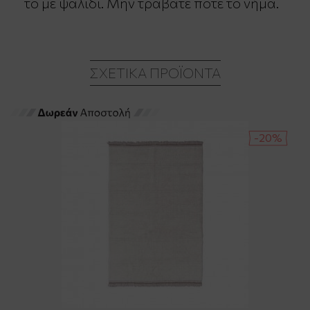
το με ψαλίδι. Μην τραβάτε ποτέ το νήμα.
ΣΧΕΤΙΚΆ ΠΡΟΪΌΝΤΑ
-20%