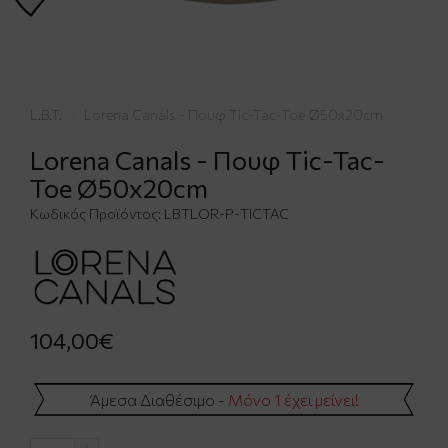
L.B.T.
Lorena Canals - Πουφ Tic-Tac-Toe Ø50x20cm
Lorena Canals - Πουφ Tic-Tac-
Toe Ø50x20cm
Κωδικός Προϊόντος:
LBTLΟR-Ρ-ΤΙCΤΑC
104,00€
Άμεσα Διαθέσιμο -
Μόνο 1 έχει μείνει!