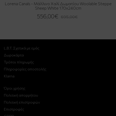
Lorena Canals - Μάλλινο Χαλί Δωματίου Woolable Steppe
Sheep White 170x240cm
556,00€
695,00€
L.B.T. Σχετικά με εμάς
Δωροκάρτα
Τρόποι πληρωμής
Πληροφορίες αποστολής
Klarna
Όροι χρήσης
Πολιτική απορρήτου
Πολιτική επιστροφών
Επιστροφές