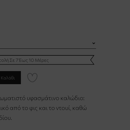
ολή Σε 7 Έως 10 Μέρες
ρωματιστό υφασμάτινο καλώδιο:
κό από το φις και το ντουί, καθώ
δίου.