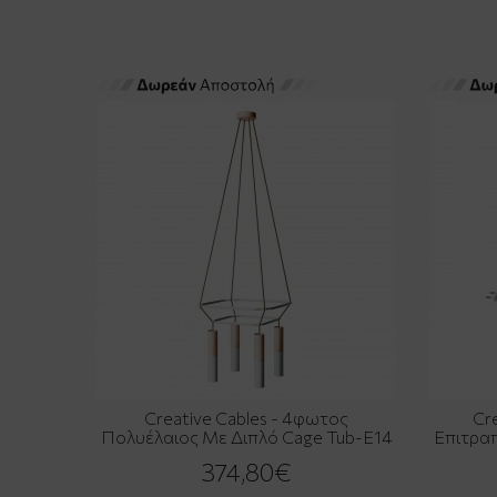
Creative Cables - 4φωτος
Cr
Πολυέλαιος Με Διπλό Cage Tub-E14
Επιτραπ
374,80€