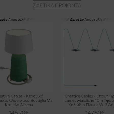
ΣΧΕΤΙΚΆ ΠΡΟΪΌΝΤΑ
eative Cables - Κεραμικό
Creative Cables - Έτοιμη Γ
έζιο Φωτιστικό Bottiglia Με
Lumet Maioliche 10m Υφασ
Καπέλο Athena
Καλώδιο Πλακέ Με 3 Λά
146,20€
147,50€