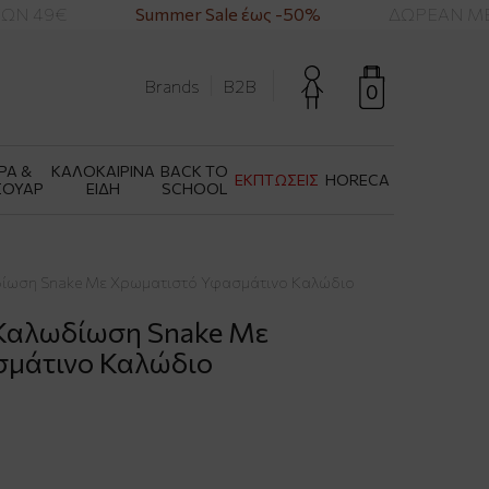
Ν 49€
Summer Sale έως -50%
ΔΩΡΕΑΝ ΜΕΤ
Brands
B2B
0
ΡΑ &
ΚΑΛΟΚΑΙΡΙΝΑ
BACK TO
ΕΚΠΤΩΣΕΙΣ
HORECA
ΣΟΥΑΡ
ΕΙΔΗ
SCHOOL
ωδίωση Snake Με Χρωματιστό Υφασμάτινο Καλώδιο
- Καλωδίωση Snake Με
μάτινο Καλώδιο