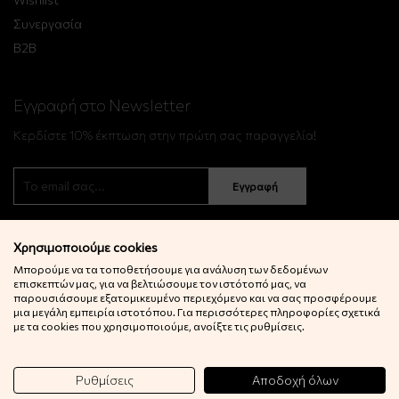
Συνεργασία
B2B
Εγγραφή στο Newsletter
Κερδίστε 10% έκπτωση στην πρώτη σας παραγγελία!
Εγγραφή
Χρησιμοποιούμε cookies
Μπορούμε να τα τοποθετήσουμε για ανάλυση των δεδομένων
επισκεπτών μας, για να βελτιώσουμε τον ιστότοπό μας, να
παρουσιάσουμε εξατομικευμένο περιεχόμενο και να σας προσφέρουμε
μια μεγάλη εμπειρία ιστοτόπου. Για περισσότερες πληροφορίες σχετικά
© 2022 Little Big Things. Αll rights reserved.
με τα cookies που χρησιμοποιούμε, ανοίξτε τις ρυθμίσεις.
Powered by
netExelixis
Ρυθμίσεις
Αποδοχή όλων