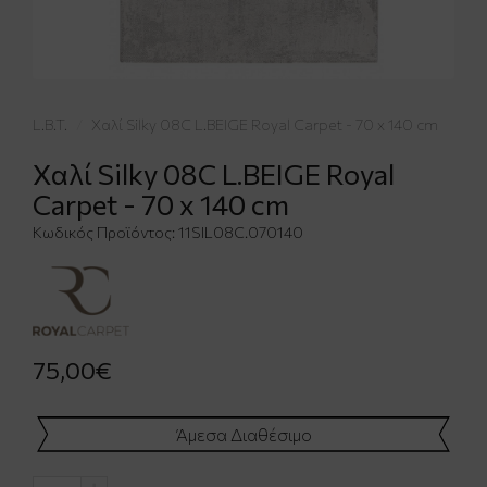
L.B.T.
Χαλί Silky 08C L.BEIGE Royal Carpet - 70 x 140 cm
Χαλί Silky 08C L.BEIGE Royal
Carpet - 70 x 140 cm
Κωδικός Προϊόντος:
11SIL08C.070140
75,00€
Άμεσα Διαθέσιμο