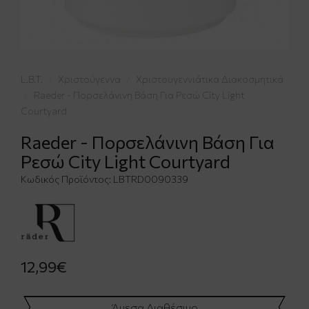
L.B.T.
Χριστούγεννα
Χριστουγεννιάτικα Διακοσμητικά
Raeder - Πορσελάνινη Βάση Για Ρεσώ City Light
Courtyard
Raeder - Πορσελάνινη Βάση Για
Ρεσώ City Light Courtyard
Κωδικός Προϊόντος:
LBTRD0090339
12,99€
Άμεσα Διαθέσιμο