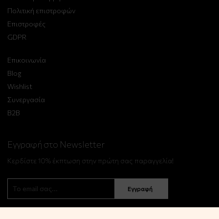
Πολιτική επιστροφών
Επιστροφές
GDPR
Επικοινωνία
Blog
Wishlist
Συνεργασία
B2B
Εγγραφή στο Newsletter
Κερδίστε 10% έκπτωση στην πρώτη σας παραγγελία!
Εγγραφή