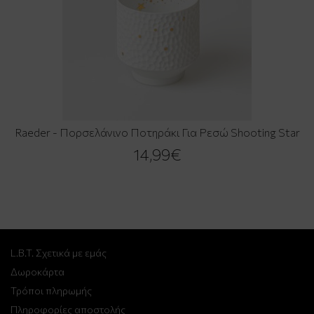
Raeder - Πορσελάνινο Ποτηράκι Για Ρεσώ Shooting Star
14,99€
L.B.T. Σχετικά με εμάς
Δωροκάρτα
Τρόποι πληρωμής
Πληροφορίες αποστολής