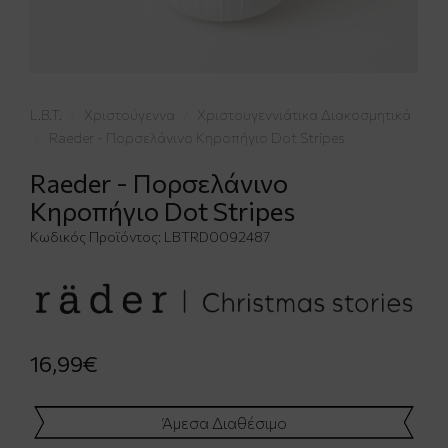
L.B.T.
Χριστούγεννα
Χριστουγεννιάτικα Διακοσμητικά
Raeder - Πορσελάνινο Κηροπήγιο Dot Stripes
Raeder - Πορσελάνινο
Κηροπήγιο Dot Stripes
Κωδικός Προϊόντος:
LBTRD0092487
16,99€
Άμεσα Διαθέσιμο