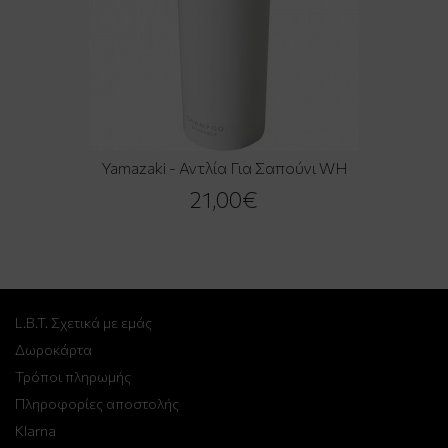
Yamazaki - Αντλία Για Σαπούνι WH
21,00€
L.B.T. Σχετικά με εμάς
Δωροκάρτα
Τρόποι πληρωμής
Πληροφορίες αποστολής
Klarna