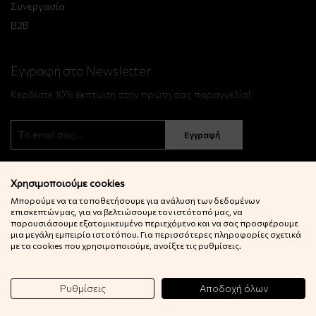
Συνεργασία
B2B
Εγγραφή στο Newsletter
Κερδίστε 10% έκπτωση στην πρώτη σας παραγγελία!
Εγγραφή
Χρησιμοποιούμε cookies
Μπορούμε να τα τοποθετήσουμε για ανάλυση των δεδομένων
επισκεπτών μας, για να βελτιώσουμε τον ιστότοπό μας, να
παρουσιάσουμε εξατομικευμένο περιεχόμενο και να σας προσφέρουμε
μια μεγάλη εμπειρία ιστοτόπου. Για περισσότερες πληροφορίες σχετικά
© 2022 Little Big Things. Αll rights reserved.
με τα cookies που χρησιμοποιούμε, ανοίξτε τις ρυθμίσεις.
Powered by
netExelixis
Ρυθμίσεις
Αποδοχή όλων