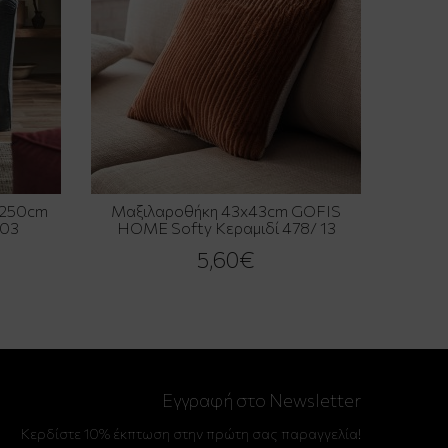
x250cm
Μαξιλαροθήκη 43x43cm GOFIS
/03
HOME Softy Κεραμιδί 478/ 13
5,60€
Εγγραφή στο Newsletter
Κερδίστε 10% έκπτωση στην πρώτη σας παραγγελία!