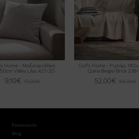
is Home - Μαξιλαροθήκη
Gofis Home - Ριχτάρι 180
50cm Valley Lilac 421/20
Quina Beige/Brick 238
9,10€
52,00€
13,00€
65,00€
Επικοινωνία
Blog