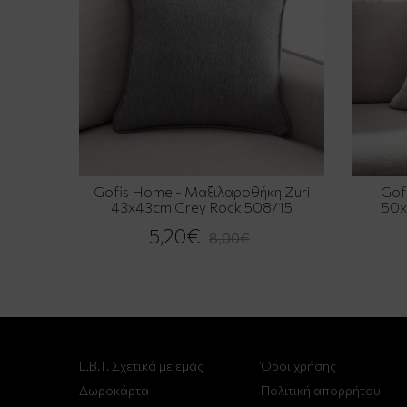
Gofis Home - Μαξιλαροθήκη Zuri
Gof
43x43cm Grey Rock 508/15
50x
5,20€
8,00€
L.B.T. Σχετικά με εμάς
Όροι χρήσης
Δωροκάρτα
Πολιτική απορρήτου