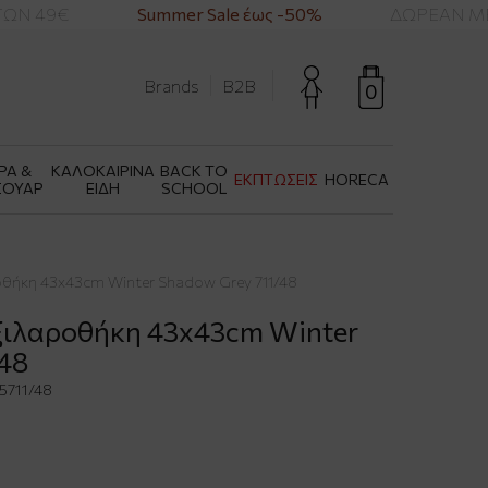
Ν 49€
Summer Sale έως -50%
ΔΩΡΕΑΝ ΜΕΤΑ
Brands
B2B
0
ΡΑ &
ΚΑΛΟΚΑΙΡΙΝΑ
BACK TO
ΕΚΠΤΩΣΕΙΣ
HORECA
ΣΟΥΑΡ
ΕΙΔΗ
SCHOOL
θήκη 43x43cm Winter Shadow Grey 711/48
ξιλαροθήκη 43x43cm Winter
/48
711/48