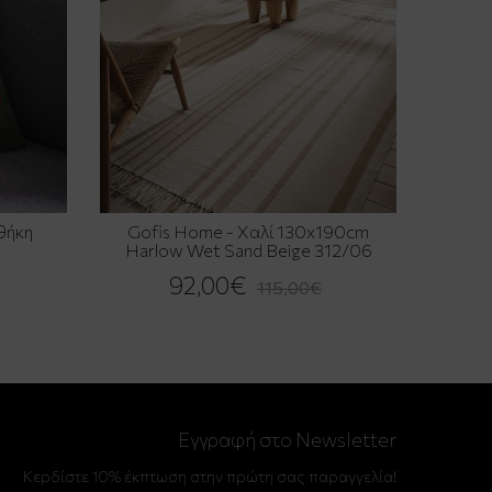
θήκη
Gofis Home - Χαλί 130x190cm
Harlow Wet Sand Beige 312/06
92,00€
115,00€
Εγγραφή στο Newsletter
Κερδίστε 10% έκπτωση στην πρώτη σας παραγγελία!