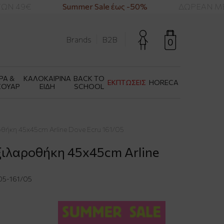
Ν 49€
Summer Sale έως -50%
ΔΩΡΕΑΝ ΜΕΤΑ
Brands
B2B
0
ΡΑ &
ΚΑΛΟΚΑΙΡΙΝΑ
BACK TO
ΕΚΠΤΩΣΕΙΣ
HORECA
ΣΟΥΑΡ
ΕΙΔΗ
SCHOOL
θήκη 45x45cm Arline Dove Ecru 161/05
ξιλαροθήκη 45x45cm Arline
5-161/05