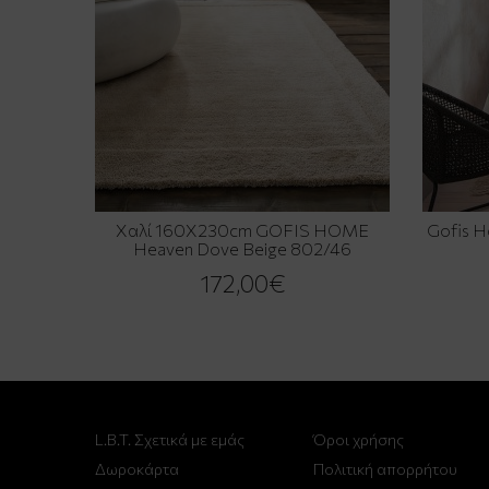
Χαλί 160X230cm GOFIS HOME
Gofis 
Heaven Dove Beige 802/46
172,00€
L.B.T. Σχετικά με εμάς
Όροι χρήσης
Δωροκάρτα
Πολιτική απορρήτου