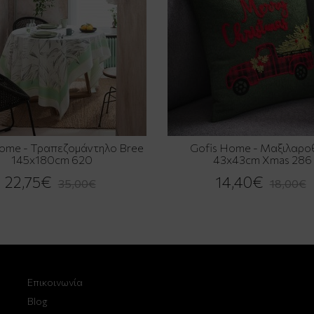
Home - Τραπεζομάντηλο Bree
Gofis Home - Μαξιλαρο
145x180cm 620
43x43cm Xmas 286
22,75€
14,40€
35,00€
18,00€
Επικοινωνία
Blog