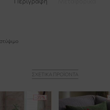
Περιγραφή
Μεταφορικά
 στύψιμο
ΣΧΕΤΙΚΆ ΠΡΟΪΌΝΤΑ
-35%