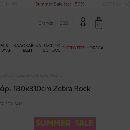
Ν 49€
Summer Sale έως -50%
ΔΩΡΕΑΝ ΜΕΤΑ
Brands
B2B
0
ΡΑ &
ΚΑΛΟΚΑΙΡΙΝΑ
BACK TO
ΕΚΠΤΩΣΕΙΣ
HORECA
ΣΟΥΑΡ
ΕΙΔΗ
SCHOOL
80x310cm Zebra Rock Grey 302/15
τάρι 180x310cm Zebra Rock
7-302-3/15