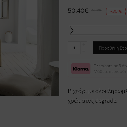
50,40€
72,00€
-30%
Πληρώστε σε 3 άτο
Μάθετε περισσότ
Ριχτάρι με ολοκληρωμ
χρώματος degrade.