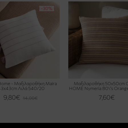
-30%
Home - Μαξιλαροθήκη Maira
Μαξιλαροθήκη 50x50cm 
43x43cm Λιλά 540/20
HOME Nymeria 80\'s Orang
9,80€
7,60€
14,00€