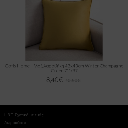
Gofis Home - Μαξιλαροθήκη 43x43cm Winter Champagne
Green 711/37
8,40€
10,50€
L.B.T. Σχετικά με εμάς
Δωροκάρτα