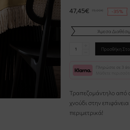
47,45€
73,00€
-35%
Άμεσα Διαθέσι
Πληρώστε σε 3 άτο
Μάθετε περισσότ
Τραπεζομάντηλο από 
χνούδι στην επιφάνεια
περιμετρικά!