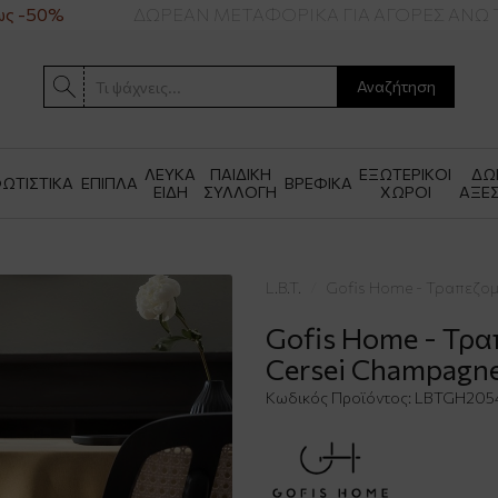
 -50%
ΔΩΡΕΑΝ ΜΕΤΑΦΟΡΙΚΑ ΓΙΑ ΑΓΟΡΕΣ ΑΝΩ ΤΩ
Αναζήτηση
ΛΕΥΚΑ
ΠΑΙΔΙΚΗ
ΕΞΩΤΕΡΙΚΟΙ
ΔΩ
ΩΤΙΣΤΙΚΑ
ΕΠΙΠΛΑ
ΒΡΕΦΙΚΑ
ΕΙΔΗ
ΣΥΛΛΟΓΗ
ΧΩΡΟΙ
ΑΞΕ
L.B.T.
Gofis Home - Τραπεζομ
Gofis Home - Τρ
Cersei Champagn
Κωδικός Προϊόντος:
LBTGH2054