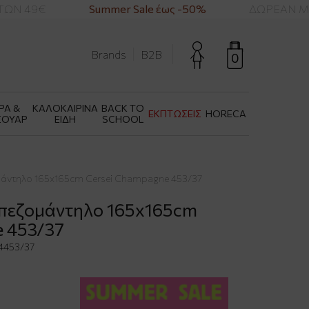
Ν 49€
Summer Sale έως -50%
ΔΩΡΕΑΝ ΜΕΤ
Brands
B2B
0
ΡΑ &
ΚΑΛΟΚΑΙΡΙΝΑ
BACK TO
ΕΚΠΤΩΣΕΙΣ
HORECA
ΣΟΥΑΡ
ΕΙΔΗ
SCHOOL
άντηλο 165x165cm Cersei Champagne 453/37
απεζομάντηλο 165x165cm
e 453/37
453/37