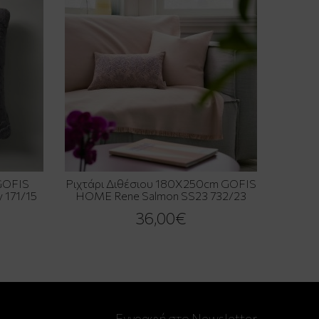
GOFIS
Ριχτάρι Διθέσιου 180X250cm GOFIS
 171/15
HOME Rene Salmon SS23 732/23
36,00€
Εγγραφή στο Newsletter