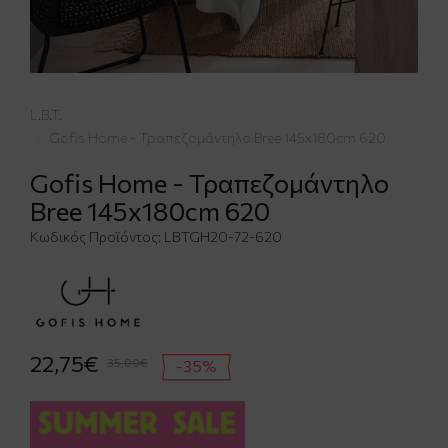
L.B.T.
Gofis Home - Τραπεζομάντηλο Bree 145x180cm 620
Gofis Home - Τραπεζομάντηλο
Bree 145x180cm 620
Κωδικός Προϊόντος:
LBTGH20-72-620
22,75€
35,00€
-35%