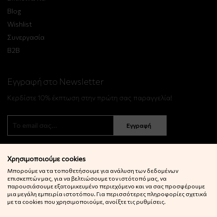
Blog
Wishlist
Συνεργασία
B2B
Εγγραφή στο Newsletter
Κερδίστε 10% έκπτωση στην πρώτη σας παραγγελία!
Εγγραφή
Χρησιμοποιούμε cookies
Μπορούμε να τα τοποθετήσουμε για ανάλυση των δεδομένων
επισκεπτών μας, για να βελτιώσουμε τον ιστότοπό μας, να
παρουσιάσουμε εξατομικευμένο περιεχόμενο και να σας προσφέρουμε
μια μεγάλη εμπειρία ιστοτόπου. Για περισσότερες πληροφορίες σχετικά
© 2022 Little Big Things. Αll rights reserved.
με τα cookies που χρησιμοποιούμε, ανοίξτε τις ρυθμίσεις.
Powered by
netExelixis