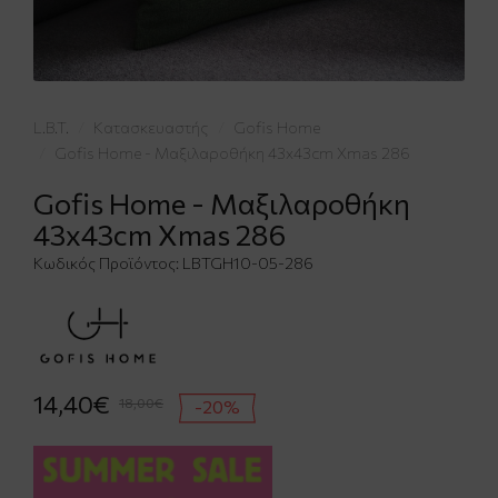
L.B.T.
Κατασκευαστής
Gofis Home
Gofis Home - Μαξιλαροθήκη 43x43cm Xmas 286
Gofis Home - Μαξιλαροθήκη
43x43cm Xmas 286
Κωδικός Προϊόντος:
LBTGH10-05-286
14,40€
18,00€
-20%