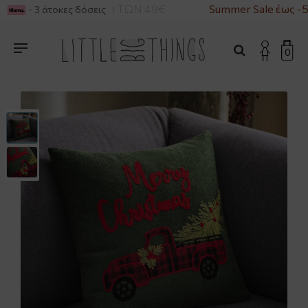
Α ΓΙΑ ΑΓΟΡΕΣ ΑΝΩ ΤΩΝ 49€
Summer Sale έως -5
- 3 άτοκες δόσεις
0