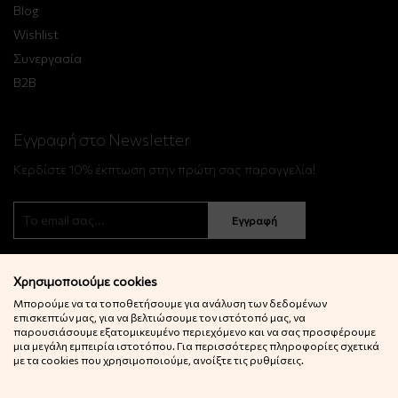
Blog
Wishlist
Συνεργασία
B2B
Εγγραφή στο Newsletter
Κερδίστε 10% έκπτωση στην πρώτη σας παραγγελία!
Εγγραφή
Χρησιμοποιούμε cookies
Μπορούμε να τα τοποθετήσουμε για ανάλυση των δεδομένων
επισκεπτών μας, για να βελτιώσουμε τον ιστότοπό μας, να
παρουσιάσουμε εξατομικευμένο περιεχόμενο και να σας προσφέρουμε
μια μεγάλη εμπειρία ιστοτόπου. Για περισσότερες πληροφορίες σχετικά
© 2022 Little Big Things. Αll rights reserved.
με τα cookies που χρησιμοποιούμε, ανοίξτε τις ρυθμίσεις.
Powered by
netExelixis